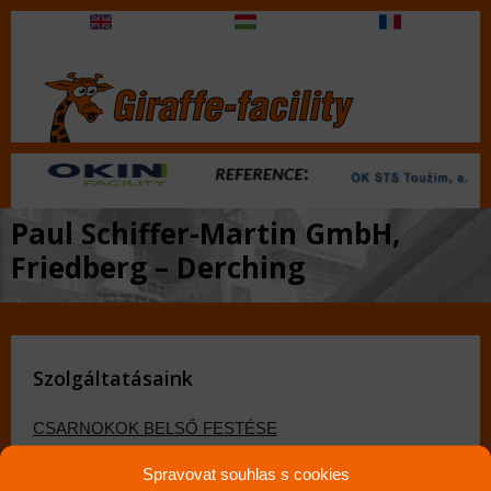
Paul Schiffer-Martin GmbH,
Friedberg – Derching
Szolgáltatásaink
CSARNOKOK BELSŐ FESTÉSE
CSARNOKOK BELSO TISZTÍTÁSA
Spravovat souhlas s cookies