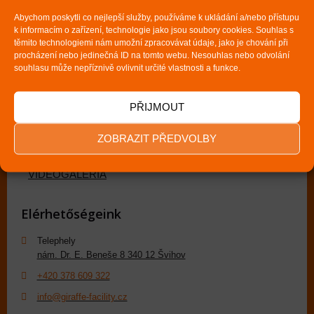
HOMLOKZATOK FESTÉSE
Abychom poskytli co nejlepší služby, používáme k ukládání a/nebo přístupu
k informacím o zařízení, technologie jako jsou soubory cookies. Souhlas s
Acélszerkezetek bevonatai
těmito technologiemi nám umožní zpracovávat údaje, jako je chování při
FÉMLEMEZ TETÖK FESTÉSE
procházení nebo jedinečná ID na tomto webu. Nesouhlas nebo odvolání
souhlasu může nepříznivě ovlivnit určité vlastnosti a funkce.
Több információ
PŘIJMOUT
REFERENCIÁK
ZOBRAZIT PŘEDVOLBY
FOTOGALÉRIA
VIDEÓGALÉRIA
Elérhetőségeink
Telephely
nám. Dr. E. Beneše 8 340 12 Švihov
+420 378 609 322
info@giraffe-facility.cz