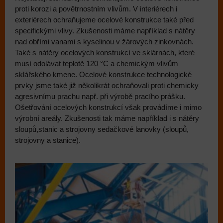
proti korozi a povětrnostním vlivům. V interiérech i
exteriérech ochraňujeme ocelové konstrukce také před
specifickými vlivy. Zkušenosti máme například s nátěry
nad obřími vanami s kyselinou v žárových zinkovnách.
Také s nátěry ocelových konstrukcí ve sklárnách, které
musí odolávat teplotě 120 °C a chemickým vlivům
sklářského kmene. Ocelové konstrukce technologické
prvky jsme také již několikrát ochraňovali proti chemicky
agresivnímu prachu např. při výrobě pracího prášku.
Ošetřování ocelových konstrukcí však provádíme i mimo
výrobní areály. Zkušenosti tak máme například i s nátěry
sloupů,stanic a strojovny sedačkové lanovky (sloupů,
strojovny a stanice).