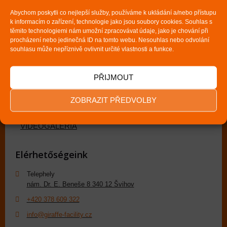
HOMLOKZATOK FESTÉSE
Abychom poskytli co nejlepší služby, používáme k ukládání a/nebo přístupu
k informacím o zařízení, technologie jako jsou soubory cookies. Souhlas s
Acélszerkezetek bevonatai
těmito technologiemi nám umožní zpracovávat údaje, jako je chování při
FÉMLEMEZ TETÖK FESTÉSE
procházení nebo jedinečná ID na tomto webu. Nesouhlas nebo odvolání
souhlasu může nepříznivě ovlivnit určité vlastnosti a funkce.
Több információ
PŘIJMOUT
REFERENCIÁK
ZOBRAZIT PŘEDVOLBY
FOTOGALÉRIA
VIDEÓGALÉRIA
Elérhetőségeink
Telephely
nám. Dr. E. Beneše 8 340 12 Švihov
+420 378 609 322
info@giraffe-facility.cz