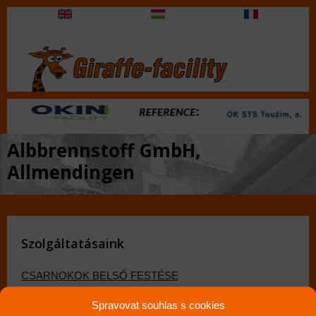
Albbrennstoff GmbH,
Allmendingen
Szolgáltatásaink
CSARNOKOK BELSŐ FESTÉSE
CSARNOKOK BELSO TISZTÍTÁSA
Spravovat souhlas s cookies